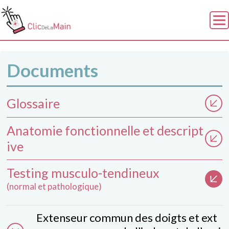
Documents
Accueil / Pathologies
Documents
Glossaire
Sources
Anatomie fonctionnelle et descript
Annuaire
ive
À propos
Testing musculo-tendineux
(normal et pathologique)
Extenseur commun des doigts et ext