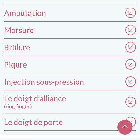
Doigt en maillet = Mallet finger
Le doigt de porte
Amputation
Rugby finger = jersey finger
Rupture des poulies
Morsure
Brûlure
Piqure
Injection sous-pression
Le doigt d’alliance
(ring finger)
Le doigt de porte